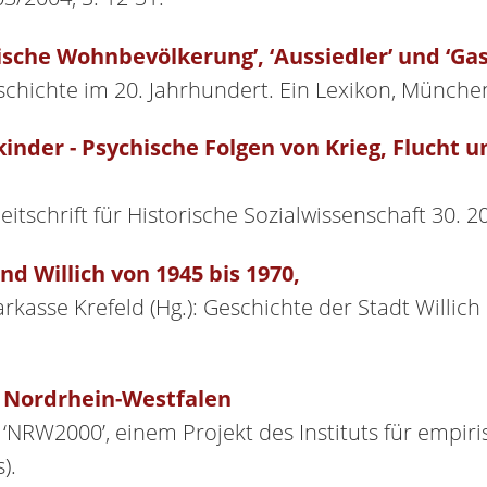
dische Wohnbevölkerung’, ‘Aussiedler’ und ‘Gas
Geschichte im 20. Jahrhundert. Ein Lexikon, Münch
inder - Psychische Folgen von Krieg, Flucht 
eitschrift für Historische Sozialwissenschaft 30. 2
d Willich von 1945 bis 1970,
parkasse Krefeld (Hg.): Geschichte der Stadt Willic
n Nordrhein-Westfalen
g ‘NRW2000’, einem Projekt des Instituts für empir
).