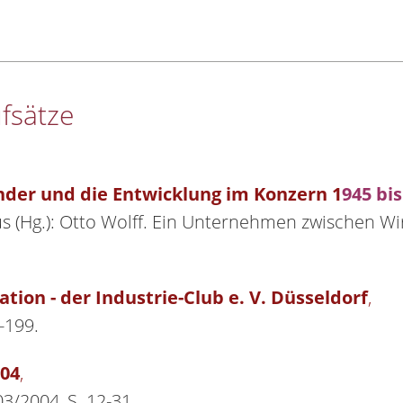
fsätze
der und die Entwicklung im Konzern 1
945 bi
us (Hg.): Otto Wolff. Ein Unternehmen zwischen Wi
ion - der Industrie-Club e. V. Düsseldorf
,
-199.
004
,
3/2004, S. 12-31.