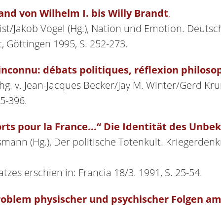
nd von Wilhelm I. bis Willy Brandt
,
rist/Jakob Vogel (Hg.), Nation und Emotion. Deuts
, Göttingen 1995, S. 252-273.
inconnu: débats politiques, réflexion philosop
, hg. v. Jean-Jacques Becker/Jay M. Winter/Gerd 
5-396.
ts pour la France...“ Die Identität des Unbe
eismann (Hg.), Der politische Totenkult. Kriegerd
tzes erschien in: Francia 18/3. 1991, S. 25-54.
roblem physischer und psychischer Folgen am